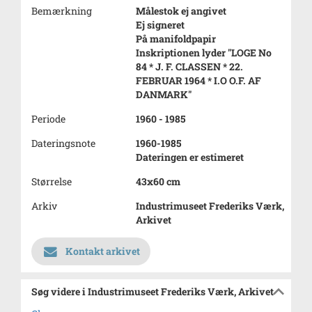
Bemærkning
Målestok ej angivet
Ej signeret
På manifoldpapir
Inskriptionen lyder "LOGE No
84 * J. F. CLASSEN * 22.
FEBRUAR 1964 * I.O O.F. AF
DANMARK"
Periode
1960 - 1985
Dateringsnote
1960-1985
Dateringen er estimeret
Størrelse
43x60 cm
Arkiv
Industrimuseet Frederiks Værk,
Arkivet
Kontakt arkivet
Søg videre i Industrimuseet Frederiks Værk, Arkivet