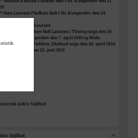
 ** Martha Kamilla Fladkær født i Nr. Kongerslev den 21.
05
 **Jens Laursen Fladkær født i Nr. Kongerslev den 24.
 1907
af ugifte Johanne Laursen
 af Johanne Fladkær født Laursen i Thorup sogn den 19.
70 - død i Nr. Kongerslev den 7. april 1945 og Niels
atistik.
n Fladkær født i Veddum, Skelund sogn den 20. april 1904
i Nr. Kongerslev den 23. juni 1913
1915
915
istorisk Arkiv Sejlflod
rkiv Sejlflod