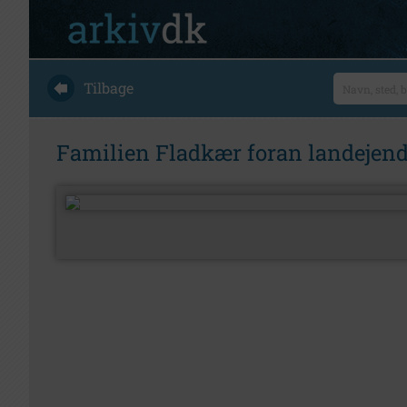
Tilbage
Familien Fladkær foran landejen