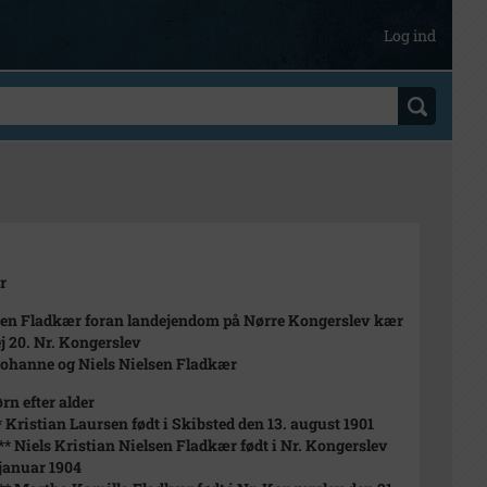
Log ind
r
en Fladkær foran landejendom på Nørre Kongerslev kær
 20. Nr. Kongerslev
Johanne og Niels Nielsen Fladkær
rn efter alder
 * Kristian Laursen født i Skibsted den 13. august 1901
 ** Niels Kristian Nielsen Fladkær født i Nr. Kongerslev
 januar 1904