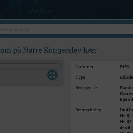
dom på Nørre Kongerslev kær
Nummer
B155
Type
Billede
Beskrivelse
Famili
Kærvej
Ejere 
Bemærkning
De 4 bø
Nr. 01
Nr. 02
den 6.