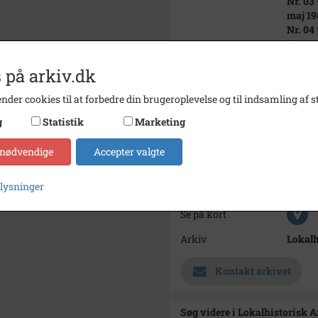
Nr. 03
maj 19
Nr. 04
januar
* søn 
 på arkiv.dk
**Børn
maj 18
nder cookies til at forbedre din brugeroplevelse og til indsamling af st
Nielse
- død 
g
Statistik
Marketing
Periode
1912 - 
 nødvendige
Accepter valgte
Dateringsnote
1912-1
plysninger
Fotograf
Helios
Se på kort
Arkiv
Lokalh
Kontakt arkivet
Søg videre i Lokalhistorisk A