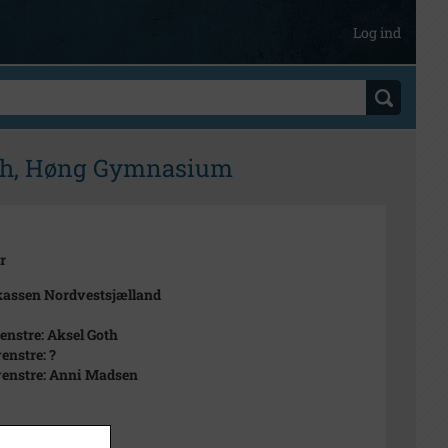
Log ind
Goth, Høng Gymnasium
r
assen Nordvestsjælland
venstre: Aksel Goth
venstre: ?
 venstre: Anni Madsen
ber 1989