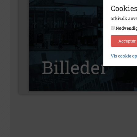
Cookies
arkiv.dk anve
Nødvendi
Accepter
Vis cookie o