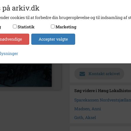
 på arkiv.dk
Fotograf
Anders
nder cookies til at forbedre din brugeroplevelse og til indsamling af st
Størrelse
16x24
g
Statistik
Marketing
Se på kort
 nødvendige
Accepter valgte
Type
Sogn (
Enhed
Finde
plysninger
Arkiv
Høng L
Kontakt arkivet
Søg videre i Høng Lokalhisto
Sparekassen Nordvestsjælla
Madsen, Anni
Goth, Aksel