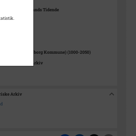
 Ole Olsen, Sjællands Tidende
atistik.
1000-2050)
rup Sogn (Kalundborg Kommune) (1000-2050)
okalhistoriske Arkiv
riske Arkiv
nd