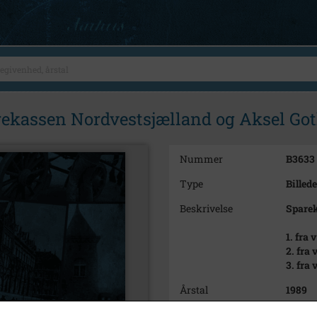
parekassen Nordvestsjælland og Aksel 
Nummer
B3633
Type
Billede
Beskrivelse
Sparek
1. fra 
2. fra 
3. fra
Årstal
1989
Dateringsnote
septem