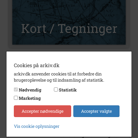
Nummer
T40
Cookies på arkiv.dk
Type
Kort og tegninger
arkiv.dk anvender cookies til at forbedre din
brugeroplevelse og til indsamling af statistik.
Beskrivelse
Forslag til en Kirke i
Frederiksværk, Kirken set mod
Nødvendig
Statistik
Choret
Marketing
Tegning af Frederiksværk
Kirke set fra øst.
Accepter nødvendige
Accepter valgte
Bemærkning
Ca. 1:146
Søren Lemche
Vis cookie oplysninger
Tegningen er et forslag og kan
derfor afvige fra virkeligheden.