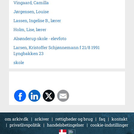
Vingaard, Camilla
Jørgensen, Louise
Lassen, Ingelise B., lærer
Holm, Lise, lærer
Alsønderup skole - elevfoto
Larsen, Kristoffer Schjønnemann f 21/8 1991
Lyngbakken 23
skole
om arkiv.dk
|
arkiver
|
rettigheder og brug
|
faq
|
kontakt
|
privatlivspolitik
|
handelsbetingelser
|
cookie-indstillinger