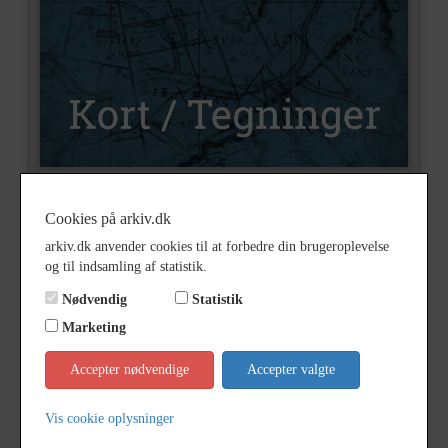
Nummer
K208
Cookies på arkiv.dk
arkiv.dk anvender cookies til at forbedre din brugeroplevelse
Type
Kort og tegninger
og til indsamling af statistik.
Beskrivelse
Egns- og turistkort over
Nødvendig
Statistik
Hundested Kommune
Turistkort over Hundested
Marketing
Kommune. Med angivelse og
beskrivelse af diverse
Accepter nødvendige
Accepter valgte
seværdigheder.
Vis cookie oplysninger
Bemærkning
1:20000
Halsnæs Bogtrykkeri