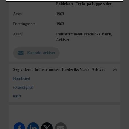
Foldekort. Trykt på begge sider.
Årstal
1963
Dateringsnote
1963
Arkiv
Industrimuseet Frederiks Værk,
Arkivet
Kontakt arkivet
Søg videre i Industrimuseet Frederiks Værk, Arkivet
Hundested
seværdighed
turist