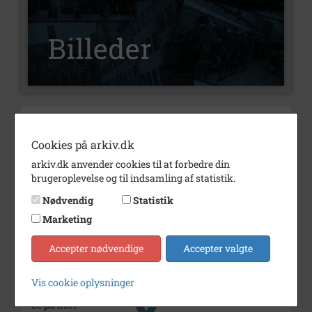
Nummer
B3571
Cookies på arkiv.dk
Type
Billeder
arkiv.dk anvender cookies til at forbedre din
Beskrivelse
Lykke Samuelsen
brugeroplevelse og til indsamling af statistik.
Årstal
1992
Nødvendig
Statistik
Dateringsnote
marts 1992
Marketing
Fotograf
Jytte Jørgensen, Sjællands
Accepter nødvendige
Accepter valgte
Tidende
Størrelse
15x23
Vis cookie oplysninger
Se på kort