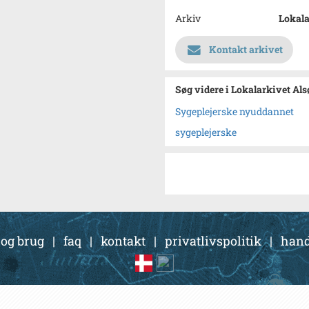
Arkiv
Lokala
Kontakt arkivet
Søg videre i Lokalarkivet Al
Sygeplejerske nyuddannet
sygeplejerske
 og brug
|
faq
|
kontakt
|
privatlivspolitik
|
hand