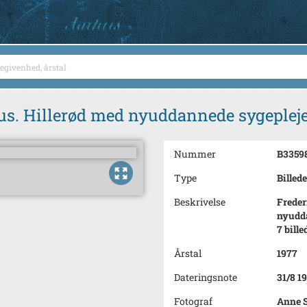
s. Hillerød med nyuddannede sygepleje
Nummer
B3359
Type
Billede
Beskrivelse
Freder
nyudda
7 bille
Årstal
1977
Dateringsnote
31/8 1
Fotograf
Anne 