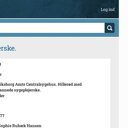
Log ind
rske.
8
r
iksborg Amts Centralsygehus. Hillerød med
nnede sygeplejerske.
der
977
Sophie Rubæk Hansen