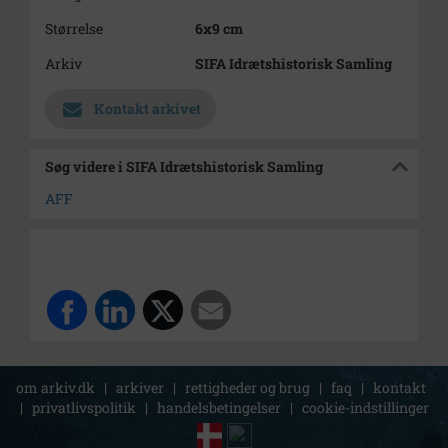
Størrelse
6x9 cm
Arkiv
SIFA Idrætshistorisk Samling
Kontakt arkivet
Søg videre i SIFA Idrætshistorisk Samling
AFF
om arkiv.dk
|
arkiver
|
rettigheder og brug
|
faq
|
kontakt
|
privatlivspolitik
|
handelsbetingelser
|
cookie-indstillinger