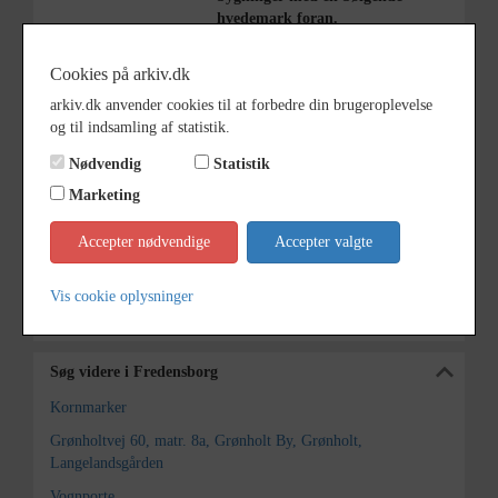
hvedemark foran.
Bemærkning
http://www.fredensborgarkiverne.
Cookies på arkiv.dk
dk/lokalhistorien/groenholts-
historie
arkiv.dk anvender cookies til at forbedre din brugeroplevelse
og til indsamling af statistik.
Periode
1925 - 1930
Nødvendig
Statistik
Dateringsnote
o.1930
Marketing
Fotograf
Ukendt
Accepter nødvendige
Accepter valgte
Arkiv
Fredensborg
Vis cookie oplysninger
Kontakt arkivet
Søg videre i Fredensborg
Kornmarker
Grønholtvej 60, matr. 8a, Grønholt By, Grønholt,
Langelandsgården
Vognporte