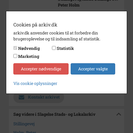
Peter Holm
Årstal
1933
Cookies på arkiv.dk
Dateringsnote
1933
arkiv.dk anvender cookies til at forbedre din
Fotograf
Ukendt
brugeroplevelse og til indsamling af statistik.
Se på kort
Nødvendig
Statistik
Marketing
Type
Sogn (1000-2050)
Enhed
Kirke Stillinge Sogn (1000-
Accepter nødvendige
Accepter valgte
2050)
Vis cookie oplysninger
Arkiv
Slagelse Stads- og Lokalarkiv
Kontakt arkivet
Søg videre i Slagelse Stads- og Lokalarkiv
Stillingevej
Holm, Peter