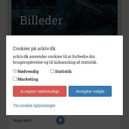
Cookies på arkiv.dk
Nummer
B3507
arkiv.dk anvender cookies til at forbedre din
Type
Billeder
brugeroplevelse og til indsamling af statistik.
Beskrivelse
Ruth Sørensen
Nødvendig
Statistik
Marketing
Årstal
1987
Dateringsnote
januar 1987
Accepter nødvendige
Accepter valgte
Fotograf
Leo Grøndal, Sjællands Tidende
Vis cookie oplysninger
Størrelse
17x23
Se på kort