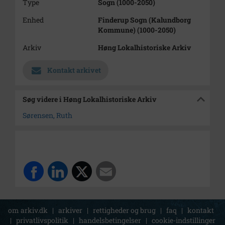
Type
Sogn (1000-2050)
Enhed
Finderup Sogn (Kalundborg
Kommune) (1000-2050)
Arkiv
Høng Lokalhistoriske Arkiv
Kontakt arkivet
Søg videre i Høng Lokalhistoriske Arkiv
Sørensen, Ruth
om arkiv.dk
|
arkiver
|
rettigheder og brug
|
faq
|
kontakt
|
privatlivspolitik
|
handelsbetingelser
|
cookie-indstillinger