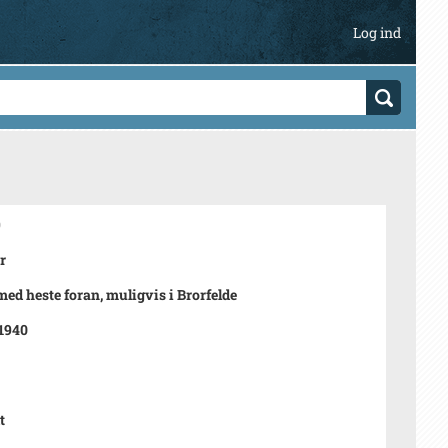
Log ind
9
r
ed heste foran, muligvis i Brorfelde
 1940
t