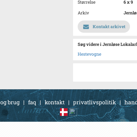
Størrelse
6 x 9
Arkiv
Jernlø
Kontakt arkivet
Søg videre i Jernløse Lokalar
Hestevogne
 og brug
|
faq
|
kontakt
|
privatlivspolitik
|
hand