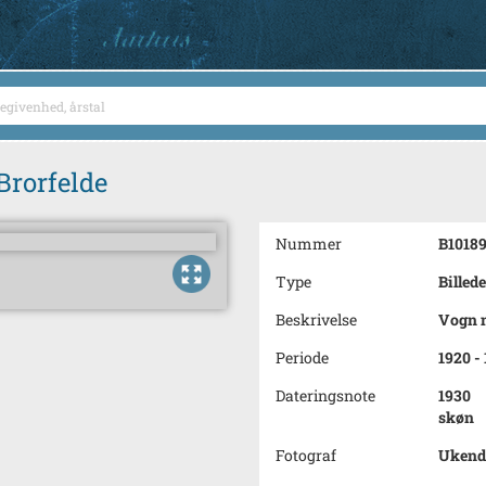
Brorfelde
Nummer
B1018
Type
Billede
Beskrivelse
Vogn m
Periode
1920 -
Dateringsnote
1930
skøn
Fotograf
Ukend