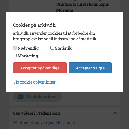
Winther fra Hørsholm Egns
Museum
Bemærkning
Reception i anledningen af
Cookies på arkiv.dk
åbningen af " Da demokratiet
kom til kommunen". En
arkiv.dk anvender cookies til at forbedre din
vandreudstilling med start i
brugeroplevelse og til indsamling af statistik.
Byrådssalen.
Nødvendig
Statistik
Årstal
2013
Marketing
Dateringsnote
21-08-2013
Accepter nødvendige
Accepter valgte
Fotograf
Lise Friis
Vis cookie oplysninger
Arkiv
Fredensborg
Kontakt arkivet
Søg videre i Fredensborg
Winther, Hans Jørgen, Hørsholm