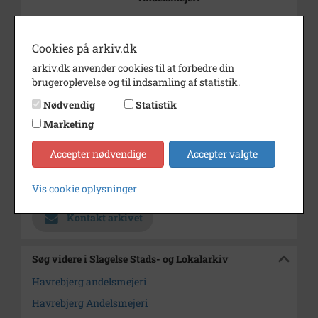
Periode
1920 - 1929
Cookies på arkiv.dk
Dateringsnote
Ca. 1920-1929
se B 5060
arkiv.dk anvender cookies til at forbedre din
brugeroplevelse og til indsamling af statistik.
Fotograf
Ukendt
Nødvendig
Statistik
Se på kort
Marketing
Type
Sogn (1000-2050)
Accepter nødvendige
Accepter valgte
Enhed
Havrebjerg Sogn (1000-2050)
Arkiv
Slagelse Stads- og Lokalarkiv
Vis cookie oplysninger
Kontakt arkivet
Søg videre i Slagelse Stads- og Lokalarkiv
Havrebjerg andelsmejeri
Havrebjerg Andelsmejeri