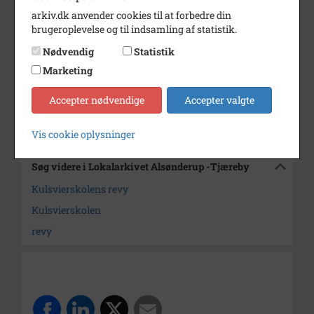
Årstal
1977
arkiv.dk anvender cookies til at forbedre din
brugeroplevelse og til indsamling af statistik.
Dateringsnote
28/5 1977
Nødvendig
Statistik
Fotograf
Anne Sophie Rubæk Hansen
Marketing
Arkiv
Lokalarkivet Alsønderup -
Tjæreby
Accepter nødvendige
Accepter valgte
Kontakt arkivet
Vis cookie oplysninger
Søg videre i Lokalarkivet Alsønderup -Tjæreby
Kulsvierskolens revy
Kulsvierskolen
revy