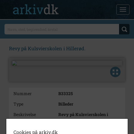
Revy på Kulsvierskolen i Hillerød.
Nummer
B33325
Type
Billeder
Beskrivelse
Revy på Kulsvierskolen i
Hillerød.
30 billedr
Cookies på arkiv.dk