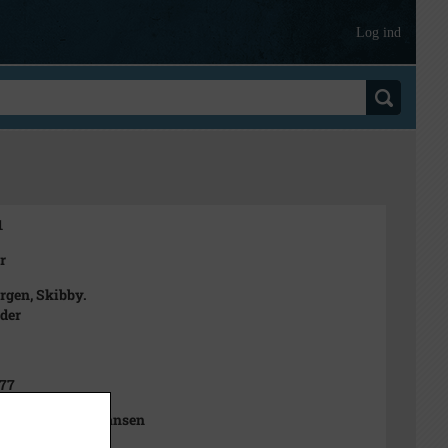
Log ind
1
r
rgen, Skibby.
eder
977
Sophie Rubæk Hansen