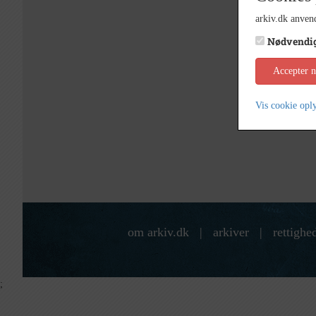
arkiv.dk anvend
Nødvendi
Accepter 
Vis cookie opl
om arkiv.dk
|
arkiver
|
rettighe
;