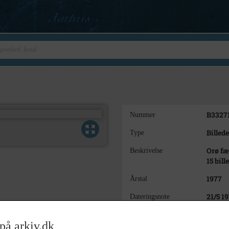
B3327
Nummer
Billede
Type
Orø fæ
Beskrivelse
15 bill
1977
Årstal
21/5 1
Dateringsnote
Anne 
Fotograf
på arkiv.dk