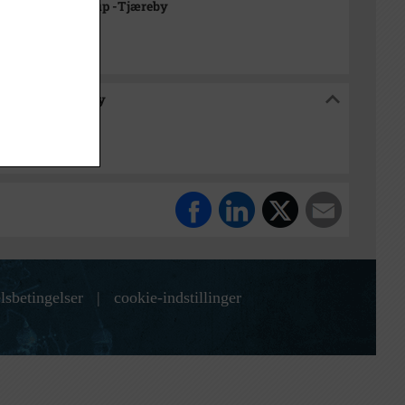
rkivet Alsønderup -Tjæreby
sønderup -Tjæreby
lsbetingelser
|
cookie-indstillinger