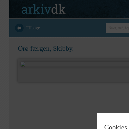
Tilbage
Orø færgen, Skibby.
Cookies 