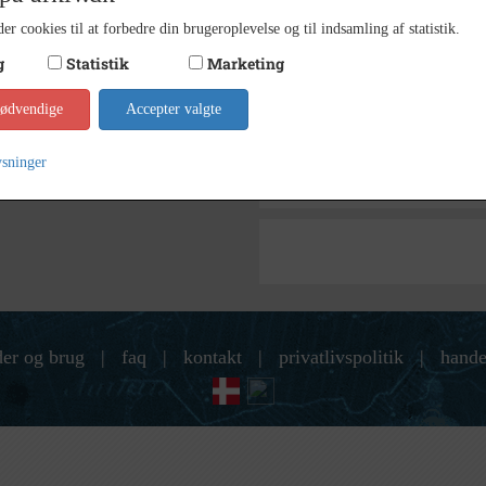
Lokala
Arkiv
er cookies til at forbedre din brugeroplevelse og til indsamling af statistik.
Kontakt arkivet
g
Statistik
Marketing
nødvendige
Accepter valgte
Søg videre i Lokalarkivet Al
Orø færgen
ysninger
færger
der og brug
|
faq
|
kontakt
|
privatlivspolitik
|
hande