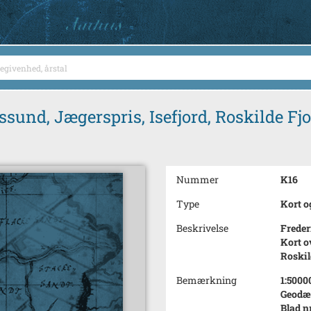
sund, Jægerspris, Isefjord, Roskilde Fjo
Nummer
K16
Type
Kort o
Beskrivelse
Frede
Kort o
Roskil
Bemærkning
1:5000
Geodæt
Blad nr