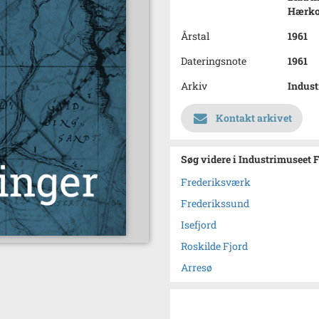
Hærko
Årstal
1961
Dateringsnote
1961
Arkiv
Indust
Kontakt arkivet
Søg videre i Industrimuseet 
Frederiksværk
Frederikssund
Isefjord
Roskilde Fjord
Arresø