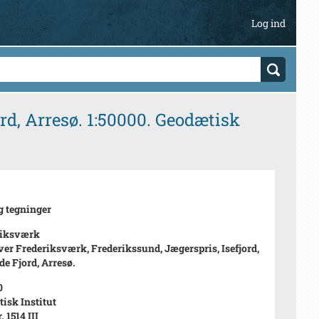
Log ind
rd, Arresø. 1:50000. Geodætisk
g tegninger
riksværk
ver Frederiksværk, Frederikssund, Jægerspris, Isefjord,
de Fjord, Arresø.
0
isk Institut
. 1514 III