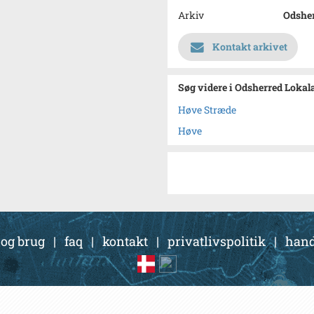
Arkiv
Odsher
Kontakt arkivet
Søg videre i Odsherred Lokal
Høve Stræde
Høve
 og brug
|
faq
|
kontakt
|
privatlivspolitik
|
hand