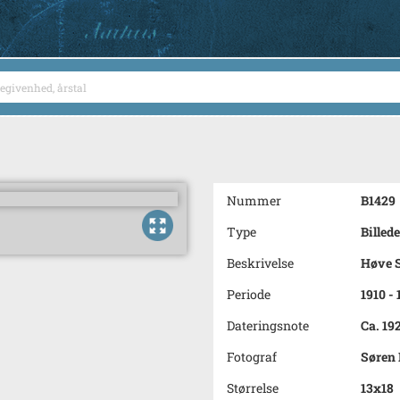
Nummer
B1429
Type
Billede
Beskrivelse
Høve S
Periode
1910 -
Dateringsnote
Ca. 19
Fotograf
Søren 
Størrelse
13x18