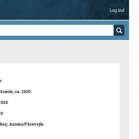
Log ind
r
træde, ca. 1920
 1920
20
Bay, Asnæs/Fårevejle