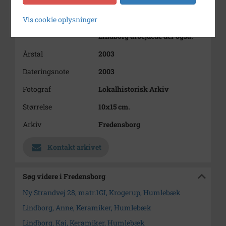
Humlebæk i 1937.
I 1945 overtog Kaj Lindborg
Vis cookie oplysninger
virksomheden. Fru Anne
Lindborg arbejdede der også.
Årstal
2003
Dateringsnote
2003
Fotograf
Lokalhistorisk Arkiv
Størrelse
10x15 cm.
Arkiv
Fredensborg
Kontakt arkivet
Søg videre i Fredensborg
Ny Strandvej 28, matr.1GI, Krogerup, Humlebæk
Lindborg, Anne, Keramiker, Humlebæk
Lindborg, Kaj, Keramiker, Humlebæk