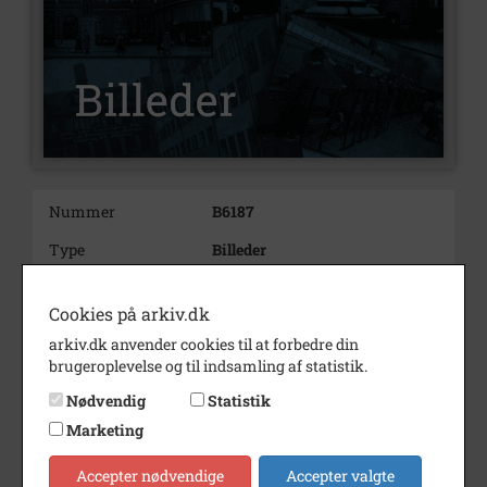
Nummer
B6187
Type
Billeder
Beskrivelse
Humlebæk Keramik, Ny
Strandvej 28, matr.1gi,
Cookies på arkiv.dk
Krogerup, Humlebæk, 2003.
arkiv.dk anvender cookies til at forbedre din
Diverse keramikting opstillet på
brugeroplevelse og til indsamling af statistik.
et bord. Genstandene blev
udstillet på Fredensborg
Nødvendig
Statistik
Bibliotek 23.04.-10.05.2003.
Marketing
Bemærkning
Grundlagt 1921 i Næstved af
Accepter nødvendige
Accepter valgte
Axel Fr. Petersen. Flyttet til