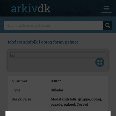
Modstandsfolk i optog foran palæet
Nummer
B3077
Type
Billeder
Beskrivelse
Modstandsfolk, gruppe, optog,
parade, palæet, Torvet
Bemærkning
Bemærk billede B3040 til og med