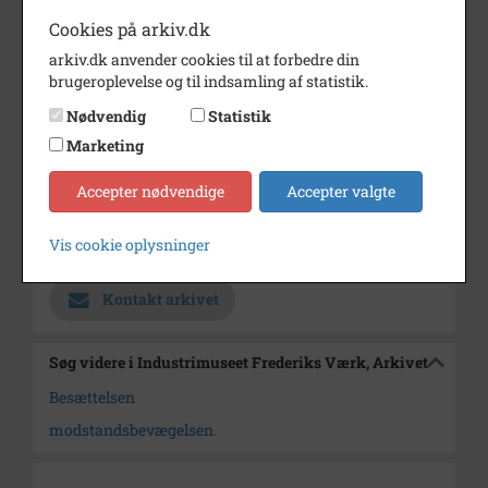
B3145 udtaget af samme
Cookies på arkiv.dk
fotoalbum vedrørende
modstanden under 2.
arkiv.dk anvender cookies til at forbedre din
verdenskrig.
brugeroplevelse og til indsamling af statistik.
Årstal
1945
Nødvendig
Statistik
Marketing
Dateringsnote
1945
Fotograf
Ukendt
Accepter nødvendige
Accepter valgte
Arkiv
Industrimuseet Frederiks Værk,
Vis cookie oplysninger
Arkivet
Kontakt arkivet
Søg videre i Industrimuseet Frederiks Værk, Arkivet
Besættelsen
modstandsbevægelsen.