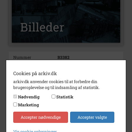
Nummer
B3382
Type
Billeder
Cookies på arkiv.dk
Beskrivelse
Carl Emil Hansen og Ellen
arkiv.dk anvender cookies til at forbedre din
Hansen
brugeroplevelse og til indsamling af statistik.
1. fra venstre: Ellen Hansen
Nødvendig
Statistik
2. fra venstre: Carl Emil Hansen
Marketing
Årstal
1988
Accepter nødvendige
Accepter valgte
Dateringsnote
april 1988
Vis cookie oplysninger