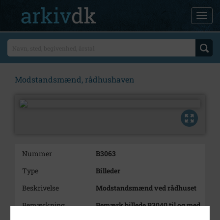
Modstandsmænd, rådhushaven
Nummer
B3063
Type
Billeder
Beskrivelse
Modstandsmænd ved rådhuset
Bemærkning
Bemærk billede B3040 til og med
B3145 udtaget af samme