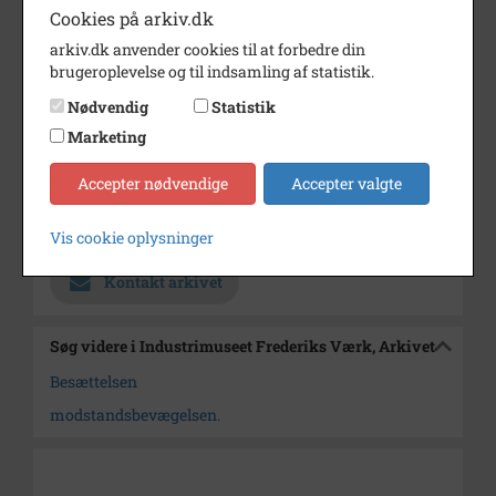
fotoalbum vedrørende
Cookies på arkiv.dk
modstanden under 2.
arkiv.dk anvender cookies til at forbedre din
verdenskrig.
brugeroplevelse og til indsamling af statistik.
Årstal
1945
Nødvendig
Statistik
Dateringsnote
1945
Marketing
Fotograf
Ukendt
Accepter nødvendige
Accepter valgte
Arkiv
Industrimuseet Frederiks Værk,
Arkivet
Vis cookie oplysninger
Kontakt arkivet
Søg videre i Industrimuseet Frederiks Værk, Arkivet
Besættelsen
modstandsbevægelsen.