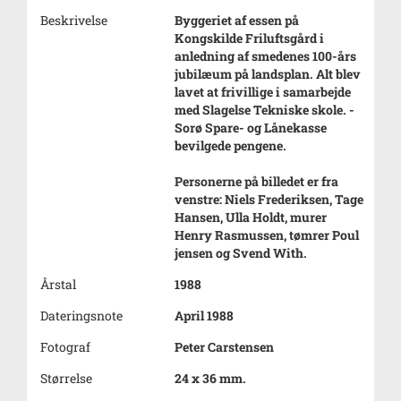
Beskrivelse
Byggeriet af essen på
Kongskilde Friluftsgård i
anledning af smedenes 100-års
jubilæum på landsplan. Alt blev
lavet at frivillige i samarbejde
med Slagelse Tekniske skole. -
Sorø Spare- og Lånekasse
bevilgede pengene.
Personerne på billedet er fra
venstre: Niels Frederiksen, Tage
Hansen, Ulla Holdt, murer
Henry Rasmussen, tømrer Poul
jensen og Svend With.
Årstal
1988
Dateringsnote
April 1988
Fotograf
Peter Carstensen
Størrelse
24 x 36 mm.