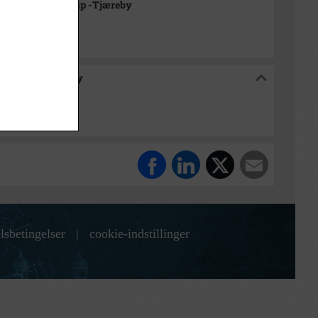
rkivet Alsønderup -Tjæreby
sønderup -Tjæreby
lsbetingelser
|
cookie-indstillinger