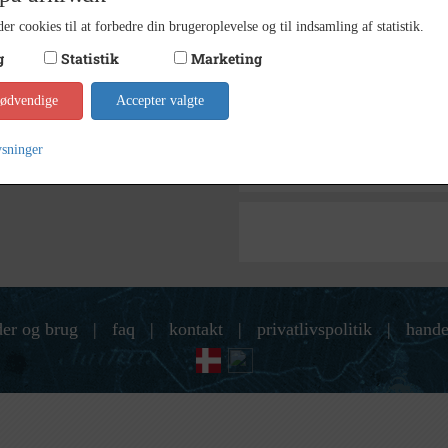
Lokala
Arkiv
er cookies til at forbedre din brugeroplevelse og til indsamling af statistik.
Kontakt arkivet
g
Statistik
Marketing
nødvendige
Accepter valgte
Søg videre i Lokalarkivet Al
Brasiliansk fotograf
ysninger
udstilling
der og brug
|
faq
|
kontakt
|
privatlivspolitik
|
hande