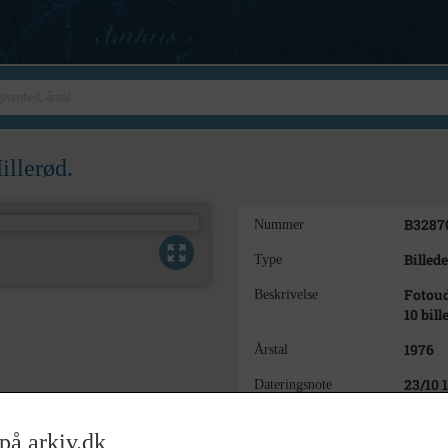
illerød.
B3287
Nummer
Billede
Type
Fotoud
Beskrivelse
10 bill
1976
Årstal
23/10 
Dateringsnote
Anne 
Fotograf
på arkiv.dk