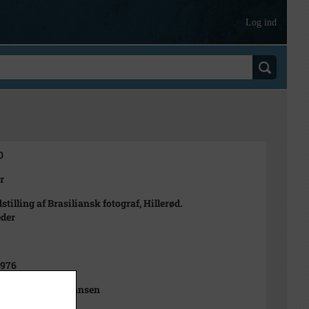
Log ind
0
r
stilling af Brasiliansk fotograf, Hillerød.
eder
1976
Sophie Rubæk Hansen