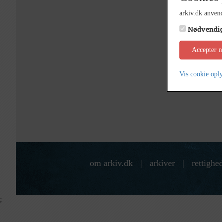
arkiv.dk anvend
Nødvendi
Accepter 
Vis cookie opl
om arkiv.dk
|
arkiver
|
rettighe
;