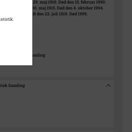
Møller er født den 29. maj 1910. Død den 15. februar 1990.
loch er født den 30. maj 1915. Død den 4. oktober 1994.
Frederiksen er født den 22. juli 1919. Død 1999.
atistik.
t
 cm
drætshistorisk Samling
orisk Samling