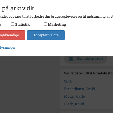
Carlo 
 på arkiv.dk
Knud B
Evald 
nder cookies til at forbedre din brugeroplevelse og til indsamling af st
Årstal
1979
g
Statistik
Marketing
Fotograf
Ukend
 nødvendige
Accepter valgte
Størrelse
12x18
Arkiv
SIFA I
plysninger
Kontakt arkivet
Søg videre i SIFA Idrætshist
SIFA
Frederiksen, Evald
Møller, Carlo
Bloch, Knud