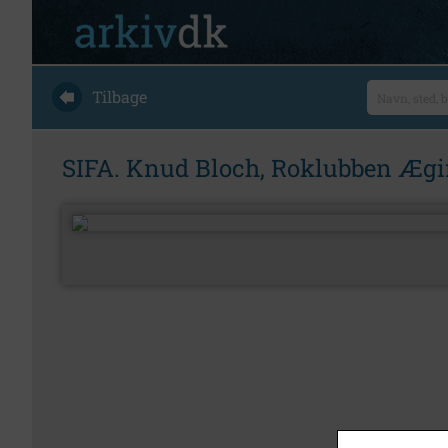
Tilbage
SIFA. Knud Bloch, Roklubben Ægir 