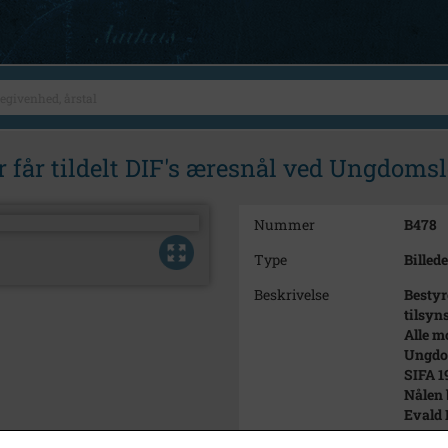
får tildelt DIF's æresnål ved Ungdomsle
Nummer
B478
Type
Billede
Beskrivelse
Bestyr
tilsyn
Alle m
Ungdom
SIFA 1
Nålen 
Evald 