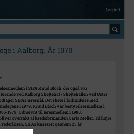
Log ind
ge i Aalborg. År 1979
r
elsesmedlem i SIFA Knud Bloch, der også var
sførende ved Aalborg Skøjtehal / Skøjtehallen ved Østre
odtager SIFA's æresnål. Det skete i forbindelse med
slegene i 1979. Knud Bloch var bestyrelsesmedlem i
965-1979. Udnævnt til æresmedlem i 1980.
bliver overrakt af kredsformanden Carlo Møller. Til højre
Frederiksen, SIFA's kasserer gennem 23 år.