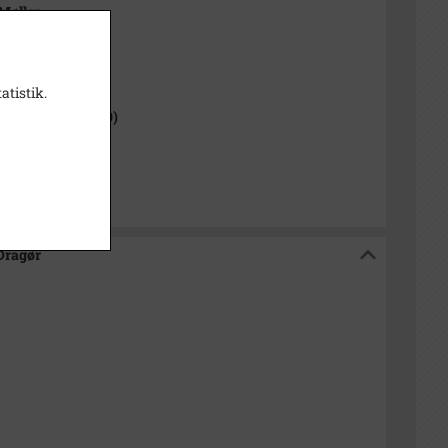
 Møller
1000-2050)
atistik.
 Sogn (1954-2050)
isk Arkiv Dragør
 Dragør