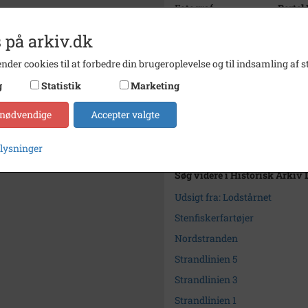
Fotograf
Bertel
Se på kort
 på arkiv.dk
Type
Sogn (
nder cookies til at forbedre din brugeroplevelse og til indsamling af st
Enhed
Dragør
g
Statistik
Marketing
Arkiv
Histor
 nødvendige
Accepter valgte
Kontakt arkivet
plysninger
Søg videre i Historisk Arkiv
Udsigt fra: Lodstårnet
Stenfiskerfartøjer
Nordstranden
Strandlinien 5
Strandlinien 3
Strandlinien 1