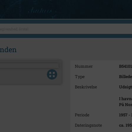
anden
Nummer
B54101
Type
Billede
Beskrivelse
Udsigt
I havn
På Nor
Periode
1957 -
Dateringsnote
ca. 19