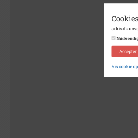
Cookies
arkiv.dk anve
Nødvendi
Accepter
Vis cookie o