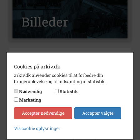
Nummer
B3305
Type
Billeder
Cookies på arkiv.dk
arkiv.dk anvender cookies til at forbedre din
Beskrivelse
Torben Jensen
brugeroplevelse og til indsamling af statistik.
Årstal
1986
Nødvendig
Statistik
Dateringsnote
april 1986
Marketing
Fotograf
Ukendt
Accepter nødvendige
Accepter valgte
Størrelse
16x21
Vis cookie oplysninger
Se på kort