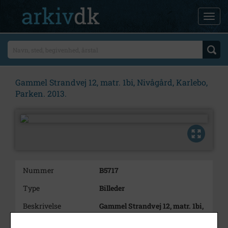
Gammel Strandvej 12, matr. 1bi, Nivågård, Karlebo,
Parken. 2013.
Nummer
B5717
Type
Billeder
Beskrivelse
Gammel Strandvej 12, matr. 1bi,
Nivågård, Karlebo, Parken med
en blomstrende rhododendrum