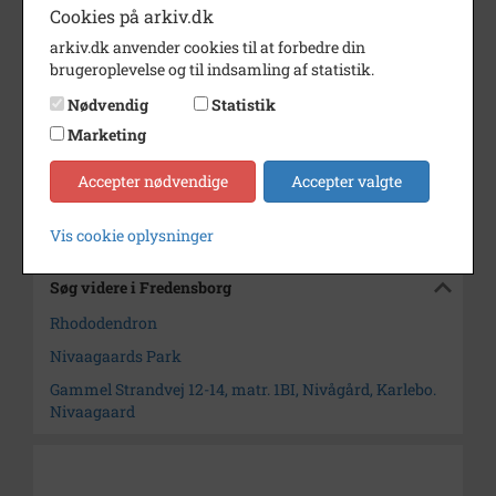
Cookies på arkiv.dk
mellem de store træer.
arkiv.dk anvender cookies til at forbedre din
Årstal
2013
brugeroplevelse og til indsamling af statistik.
Dateringsnote
27.05.2013
Nødvendig
Statistik
Fotograf
Marketing
Lise Friis
Arkiv
Fredensborg
Accepter nødvendige
Accepter valgte
Kontakt arkivet
Vis cookie oplysninger
Søg videre i Fredensborg
Rhododendron
Nivaagaards Park
Gammel Strandvej 12-14, matr. 1BI, Nivågård, Karlebo.
Nivaagaard