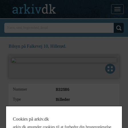
Bilsyn på Falkevej 10, Hillerød.
B32586
Nummer
Billeder
Type
Bilsyn på Falkevej 10, Hillerød.
Beskrivelse
10 billeder
Cookies på arkiv.dk
1976
Årstal
arkiv.dk anvender cookies til at forbedre din brugeroplevelse