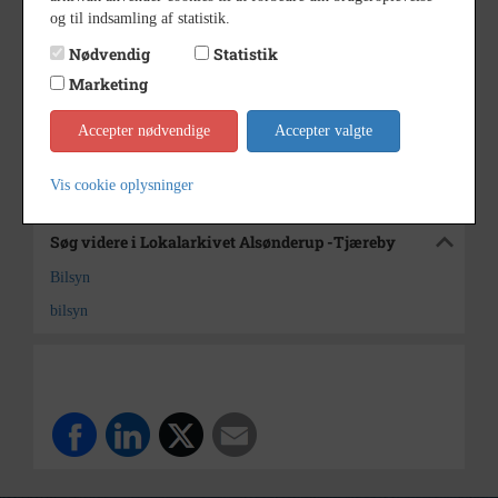
og til indsamling af statistik.
6/8 1976
Dateringsnote
Nødvendig
Statistik
Anne Sophie Rubæk Hansen
Fotograf
Marketing
Lokalarkivet Alsønderup -
Arkiv
Tjæreby
Accepter nødvendige
Accepter valgte
Kontakt arkivet
Vis cookie oplysninger
Søg videre i Lokalarkivet Alsønderup -Tjæreby
Bilsyn
bilsyn