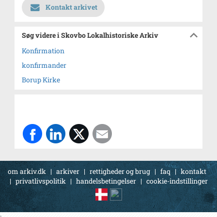
Kontakt arkivet
Søg videre i Skovbo Lokalhistoriske Arkiv
Konfirmation
konfirmander
Borup Kirke
om arkiv.dk
|
arkiver
|
rettigheder og brug
|
faq
|
kontakt
|
privatlivspolitik
|
handelsbetingelser
|
cookie-indstillinger
;