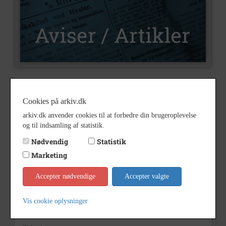
U6
Nummer
Cookies på arkiv.dk
Aviser og artikler
Type
arkiv.dk anvender cookies til at forbedre din brugeroplevelse
Nej
Illustrationer
og til indsamling af statistik.
Gaarsmand, Bodil
Forfatter(e)
Nødvendig
Statistik
Marketing
Fredning af Kystskoven
Indholdsnote
1983
Årstal
Accepter nødvendige
Accepter valgte
01-12-1983
Dateringsnote
Vis cookie oplysninger
Kalundborg Folkeblad
Trykt i medie