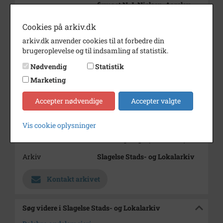
firmaet N.J. Nielsen, Aarslev,
Fyn
Cookies på arkiv.dk
Periode
1904 - 1910
arkiv.dk anvender cookies til at forbedre din
Dateringsnote
ca.1904-1910?
brugeroplevelse og til indsamling af statistik.
1. salen på bygningen blev
Nødvendig
Statistik
tilføjet 1904
Marketing
Fotograf
Ukendt
Accepter nødvendige
Accepter valgte
Se på kort
Type
Sogn (1000-2050)
Vis cookie oplysninger
Enhed
Ottestrup Sogn (1000-2050)
Arkiv
Slagelse Stads- og Lokalarkiv
Kontakt arkivet
Søg videre i Slagelse Stads- og Lokalarkiv