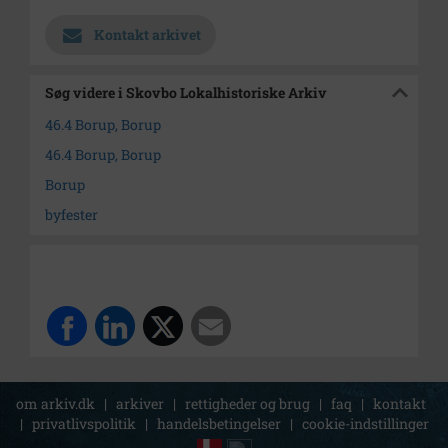
Kontakt arkivet
Søg videre i Skovbo Lokalhistoriske Arkiv
46.4 Borup, Borup
46.4 Borup, Borup
Borup
byfester
om arkiv.dk
|
arkiver
|
rettigheder og brug
|
faq
|
kontakt
|
privatlivspolitik
|
handelsbetingelser
|
cookie-indstillinger