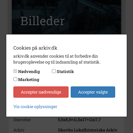
Cookies på arkiv.dk
Nummer
B445
arkiv.dk anvender cookies til at forbedre din
Type
Billeder
brugeroplevelse og til indsamling af statistik.
Nødvendig
Statistik
Beskrivelse
Originalfotos fra diverse
historiske optog = 96 billeder
Marketing
Periode
1930 - 1960
Accepter nødvendige
Accepter valgte
Dateringsnote
1930
Vis cookie oplysninger
Fotograf
Ukendt
Størrelse
5,5x8,5+11,5x17+11x7,7
Arkiv
Skovbo Lokalhistoriske Arkiv