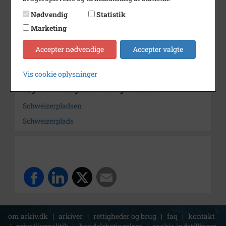
Dateringsnote
ca. 1960'erne
Nødvendig
Statistik
Fotograf
Ukendt
Marketing
Arkiv
Slagelse Stads- og Lokalarkiv
Accepter nødvendige
Accepter valgte
Kontakt arkivet
Vis cookie oplysninger
Søg videre i Slagelse Stads- og Lokalarkiv
Schweizerpladsen
Schweizerplads
om arkiv.dk
|
arkiver
|
rettigheder og brug
|
faq
|
kontakt