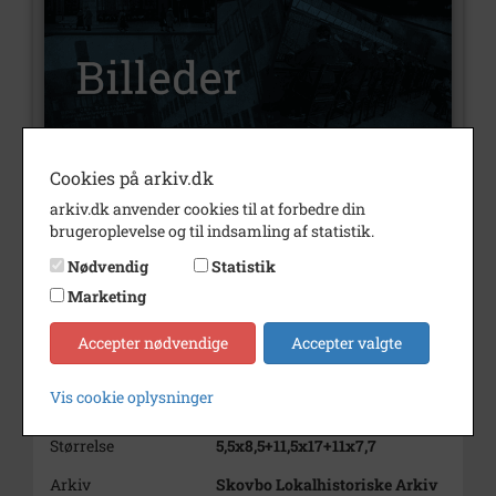
Cookies på arkiv.dk
Nummer
B434
arkiv.dk anvender cookies til at forbedre din
Type
Billeder
brugeroplevelse og til indsamling af statistik.
Nødvendig
Statistik
Beskrivelse
Originalfotos fra diverse
historiske optog = 96 billeder
Marketing
Periode
1930 - 1960
Accepter nødvendige
Accepter valgte
Dateringsnote
1930
Vis cookie oplysninger
Fotograf
Ukendt
Størrelse
5,5x8,5+11,5x17+11x7,7
Arkiv
Skovbo Lokalhistoriske Arkiv