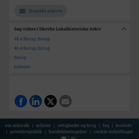
Kontakt arkivet
Søg videre i Skovbo Lokalhistoriske Arkiv
46.4 Borup, Borup
46.4 Borup, Borup
Borup
byfester
om arkiv.dk
|
arkiver
|
rettigheder og brug
|
faq
|
kontakt
|
privatlivspolitik
|
handelsbetingelser
|
cookie-indstillinger