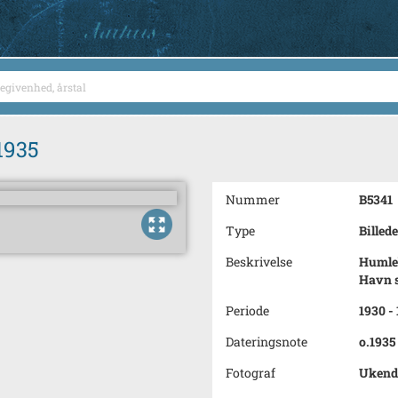
1935
Nummer
B5341
Type
Billede
Beskrivelse
Humle
Havn se
Periode
1930 -
Dateringsnote
o.1935
Fotograf
Ukend