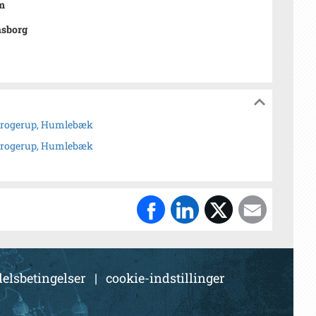
m
nsborg
Krogerup, Humlebæk
Krogerup, Humlebæk
elsbetingelser
|
cookie-indstillinger