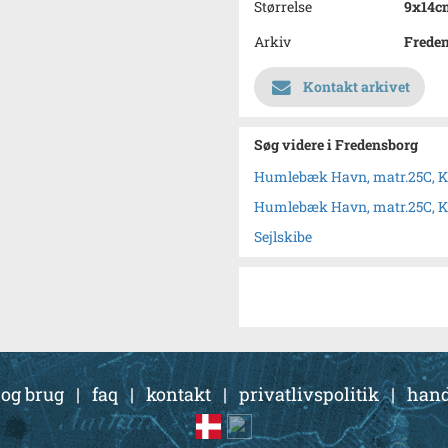
Størrelse
9x14c
Arkiv
Frede
Kontakt arkivet
Søg videre i Fredensborg
Humlebæk Havn, matr.25C, 
Humlebæk Havn, matr.25C, 
Sejlskibe
 og brug
|
faq
|
kontakt
|
privatlivspolitik
|
hand