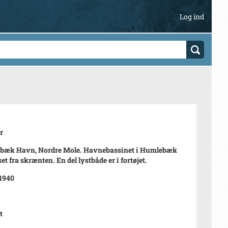
Log ind
r
bæk Havn, Nordre Mole. Havnebassinet i Humlebæk
t fra skrænten. En del lystbåde er i fortøjet.
 1940
t