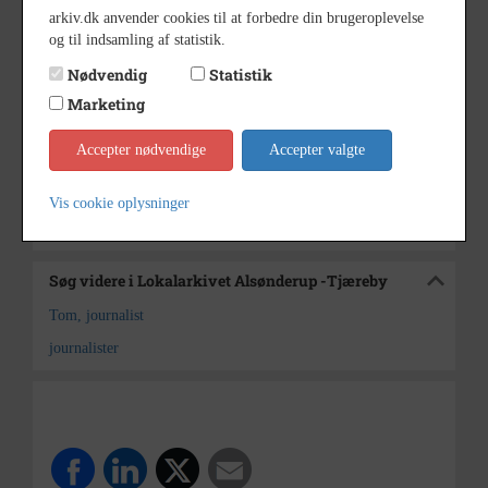
arkiv.dk anvender cookies til at forbedre din brugeroplevelse
1975
Årstal
og til indsamling af statistik.
13/10 1975
Dateringsnote
Nødvendig
Statistik
Marketing
Anne Sophie Rubæk Hansen
Fotograf
Lokalarkivet Alsønderup -
Arkiv
Accepter nødvendige
Accepter valgte
Tjæreby
Vis cookie oplysninger
Kontakt arkivet
Søg videre i Lokalarkivet Alsønderup -Tjæreby
Tom, journalist
journalister