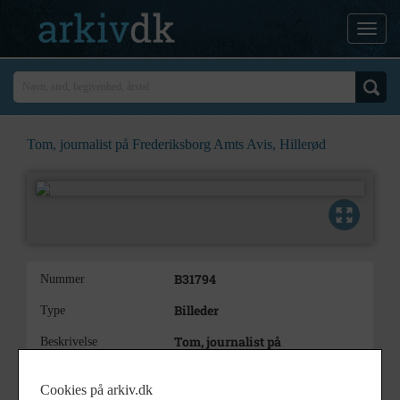
Tom, journalist på Frederiksborg Amts Avis, Hillerød
B31794
Nummer
Billeder
Type
Tom, journalist på
Beskrivelse
Frederiksborg Amts Avis,
Hillerød
Cookies på arkiv.dk
4 billeer