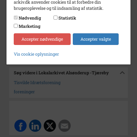
arkiv.dk anvender cookies til at forbedre din
Årstal
1975
brugeroplevelse og til indsamling af statistik.
Dateringsnote
5/7 1975
Nødvendig
Statistik
Fotograf
Anne Sophie Rubæk Hansen
Marketing
Arkiv
Lokalarkivet Alsønderup -
Accepter nødvendige
Accepter valgte
Tjæreby
Vis cookie oplysninger
Kontakt arkivet
Søg videre i Lokalarkivet Alsønderup -Tjæreby
Tisvilde Idrætsforening
foreninger