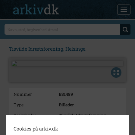
Tisvilde Idrætsforening, Helsinge.
Nummer
B31489
Type
Billeder
Beskrivelse
Tisvilde Idrætsforening,
Helsinge.
4 billeder
Cookies på arkiv.dk