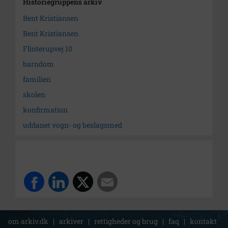
Historiegruppens arkiv
Bent Kristiansen
Bent Kristiansen
Flinterupvej 10
barndom
familien
skolen
konfirmation
uddanet vogn- og beslagsmed
om arkiv.dk
|
arkiver
|
rettigheder og brug
|
faq
|
kontakt