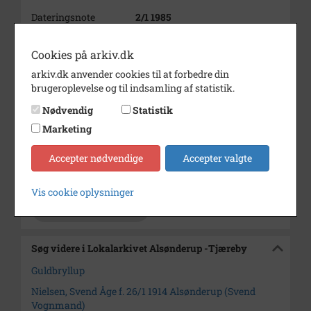
Dateringsnote
2/1 1985
Fotograf
Ukendt
Cookies på arkiv.dk
Størrelse
10+15
arkiv.dk anvender cookies til at forbedre din
brugeroplevelse og til indsamling af statistik.
Se på kort
Nødvendig
Statistik
Type
Sogn (1000-2050)
Marketing
Enhed
Alsønderup Sogn (1000-2050)
Accepter nødvendige
Accepter valgte
Arkiv
Lokalarkivet Alsønderup -
Tjæreby
Vis cookie oplysninger
Kontakt arkivet
Søg videre i Lokalarkivet Alsønderup -Tjæreby
Guldbryllup
Nielsen, Svend Åge f. 26/1 1914 Alsønderup (Svend
Vognmand)