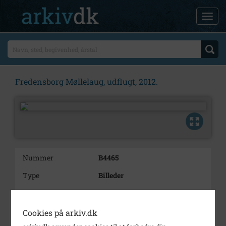
Fredensborg Møllelaug, udflugt, 2012.
Nummer
B4465
Type
Billeder
Beskrivelse
Fredensborg Møllelaug, udflugt,
2012. Møllelaugets frokost på
Cookies på arkiv.dk
turen til Frilandsmuseet, hvor
møllepasserne derfra, fremviste