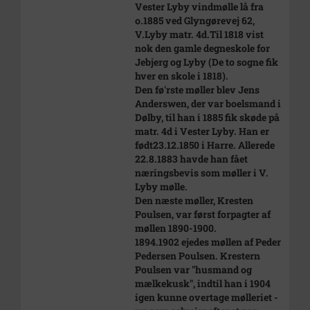
Vester Lyby vindmølle lå fra
o.1885 ved Glyngørevej 62,
V.Lyby matr. 4d.Til 1818 vist
nok den gamle degneskole for
Jebjerg og Lyby (De to sogne fik
hver en skole i 1818).
Den fø'rste møller blev Jens
Anderswen, der var boelsmand i
Dølby, til han i 1885 fik skøde på
matr. 4d i Vester Lyby. Han er
født23.12.1850 i Harre. Allerede
22.8.1883 havde han fået
næringsbevis som møller i V.
Lyby mølle.
Den næste møller, Kresten
Poulsen, var først forpagter af
møllen 1890-1900.
1894.1902 ejedes møllen af Peder
Pedersen Poulsen. Krestern
Poulsen var "husmand og
mælkekusk", indtil han i 1904
igen kunne overtage mølleriet -