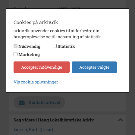
Periode
1950 - 1960
Dateringsnote
ca. 1955
Cookies på arkiv.dk
Fotograf
Kurt Pedersen
arkiv.dk anvender cookies til at forbedre din
brugeroplevelse og til indsamling af statistik.
Størrelse
9x12
Nødvendig
Statistik
Se på kort
Marketing
Type
Sogn (1000-2050)
Accepter nødvendige
Accepter valgte
Enhed
Finderup Sogn (Kalundborg
Kommune) (1000-2050)
Vis cookie oplysninger
Arkiv
Høng Lokalhistoriske Arkiv
Kontakt arkivet
Søg videre i Høng Lokalhistoriske Arkiv
Larsen, Ruth (frisør)