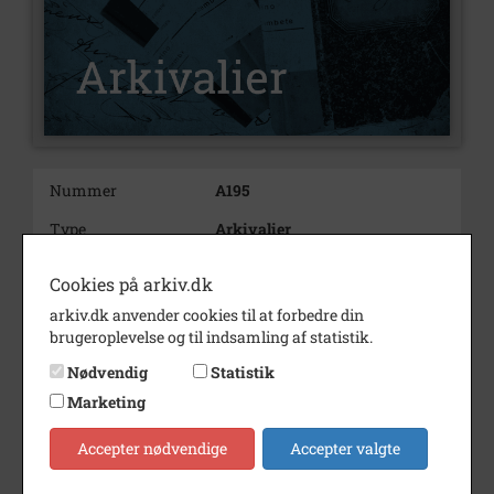
Nummer
A195
Type
Arkivalier
Arkivskaber
36.2 Skovbo Kommune
Cookies på arkiv.dk
Beskrivelse
Skovbo Kommune
arkiv.dk anvender cookies til at forbedre din
Skovbo Kommune
brugeroplevelse og til indsamling af statistik.
36.2 Skovbo Kommune
Nødvendig
Statistik
1/4/1970 - 30/9/1970
Marketing
Født/stiftet
1970
Accepter nødvendige
Accepter valgte
Død/nedlagt
2006
Bemærkning
Avisudklip samling fra Skovbo