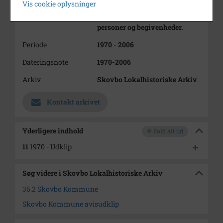
Vis cookie oplysninger
Kommune 1970-2006
Indeholder artikler om steder,
personer og begivenheder.
Periode
1970 - 2006
Dateringsnote
1970-2006
Arkiv
Skovbo Lokalhistoriske Arkiv
Kontakt arkivet
Yderligere indhold
Fold alt ud
11
1970 - Udklip
Søg videre i Skovbo Lokalhistoriske Arkiv
36.2 Skovbo Kommune
Skovbo Kommune avisudklip