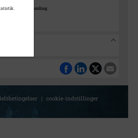
atistik.
drætshistorisk Samling
orisk Samling
elsbetingelser
|
cookie-indstillinger