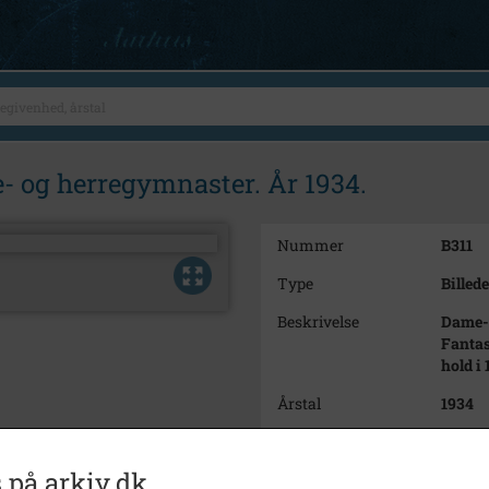
 og herregymnaster. År 1934.
Nummer
B311
Type
Billede
Beskrivelse
Dame- 
Fantas
hold i 
Årstal
1934
Fotograf
Ukend
 på arkiv.dk
Størrelse
9x14 