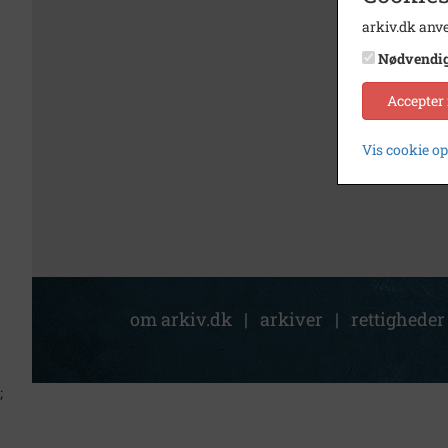
arkiv.dk anve
Nødvendi
Accepter
Vis cookie o
om arkiv.dk
|
arkiver
|
rettigheder
;