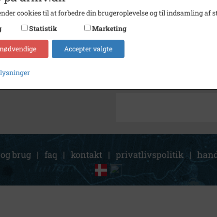
nder cookies til at forbedre din brugeroplevelse og til indsamling af st
Arkiv
SIFA I
g
Statistik
Marketing
Kontakt arkivet
 nødvendige
Accepter valgte
Søg videre i SIFA Idrætshist
plysninger
Ajstrup Gymnastikforening
 og brug
|
faq
|
kontakt
|
privatlivspolitik
|
hand