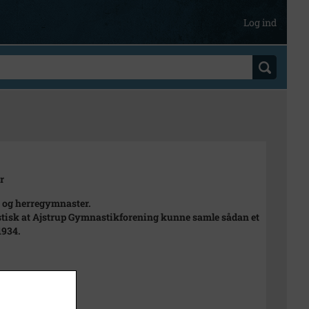
Log ind
r
og herregymnaster.
tisk at Ajstrup Gymnastikforening kunne samle sådan et
1934.
t
cm