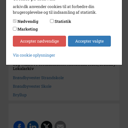
her udlejet til brudekaret.
arkiv.dk anvender cookies til at forbedre din
brugeroplevelse og til indsamling af statistik.
Periode
1942 - 1950
Nødvendig
Statistik
Dateringsnote
1942-1950
Marketing
Fotograf
Ukendt
Accepter nødvendige
Accepter valgte
Arkiv
Forstadsmuseet Historiens
Huse, Brøndby Lokalarkiv
Vis cookie oplysninger
Søg videre i Forstadsmuseet Historiens Huse, Brøndby
Lokalarkiv
Brøndbyvester Strandskole
Brøndbyvester Skole
Bryllup