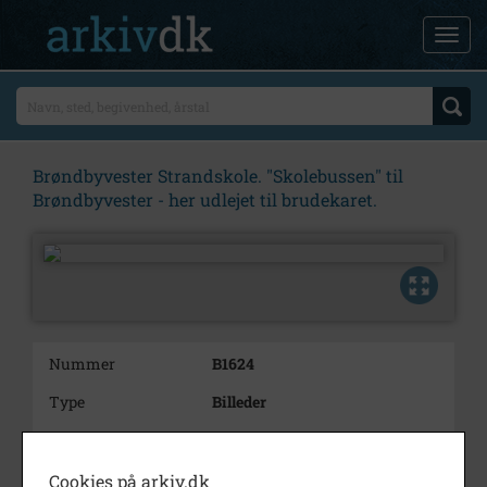
Brøndbyvester Strandskole. "Skolebussen" til
Brøndbyvester - her udlejet til brudekaret.
Nummer
B1624
Type
Billeder
Beskrivelse
Brøndbyvester Strandskole.
"Skolebussen" til Brøndbyvester
Cookies på arkiv.dk
-