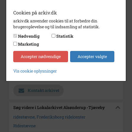
Årstal
1979
Cookies på arkiv.dk
Dateringsnote
4(8 1979
arkiv.dk anvender cookies til at forbedre din
brugeroplevelse og til indsamling af statistik.
Fotograf
Jørgen Rubæk Hansen
Nødvendig
Statistik
Se på kort
Marketing
Type
Kommune (1970-2050)
Accepter nødvendige
Accepter valgte
Enhed
Hillerød Kommune (2007-2050)
Vis cookie oplysninger
Arkiv
Lokalarkivet Alsønderup -
Tjæreby
Kontakt arkivet
Søg videre i Lokalarkivet Alsønderup -Tjæreby
ridestævne, Frederiksborg rideicenter
Ridestævne