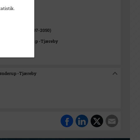
atistik.
ne (1970-2050)
rød Kommune (2007-2050)
rkivet Alsønderup -Tjæreby
sønderup -Tjæreby