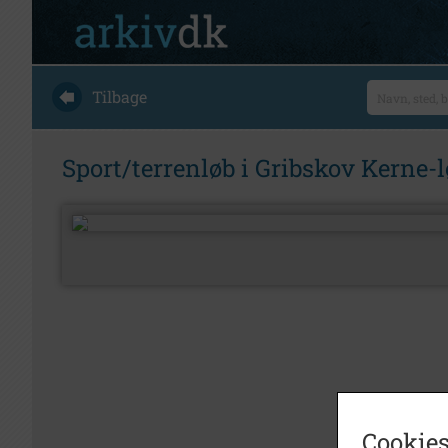
Tilbage
Sport/terrenløb i Gribskov Kerne-l
Cookies