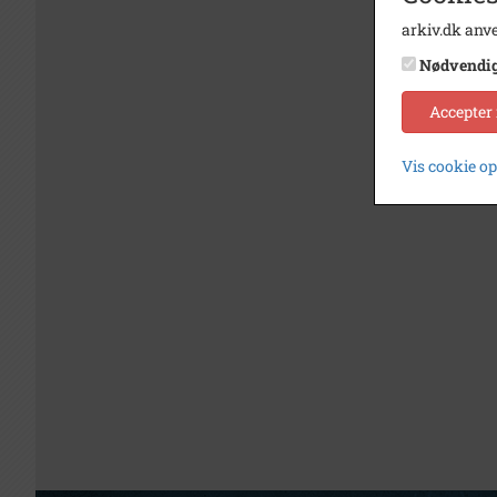
arkiv.dk anve
Nødvendi
Accepter
Vis cookie o