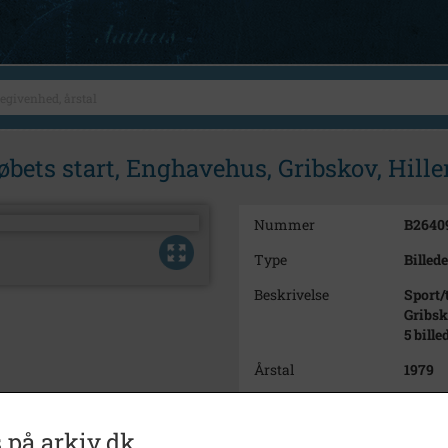
øbets start, Enghavehus, Gribskov, Hille
Nummer
B2640
Type
Billede
Beskrivelse
Sport/
Gribsk
5 bille
Årstal
1979
Dateringsnote
25/7 1
 på arkiv.dk
Fotograf
Jørge