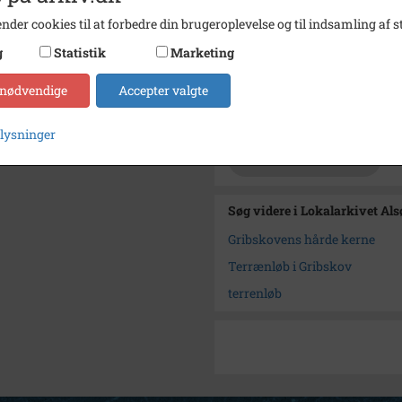
nder cookies til at forbedre din brugeroplevelse og til indsamling af st
Se på kort
g
Statistik
Marketing
Type
Kommu
Enhed
Hille
 nødvendige
Accepter valgte
Arkiv
Lokala
plysninger
Kontakt arkivet
Søg videre i Lokalarkivet Al
Gribskovens hårde kerne
Terrænløb i Gribskov
terrenløb