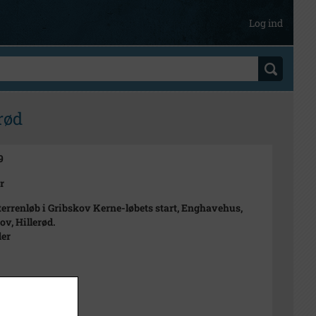
Log ind
rød
9
r
terrenløb i Gribskov Kerne-løbets start, Enghavehus,
ov, Hillerød.
der
979
n Rubæk Hansen