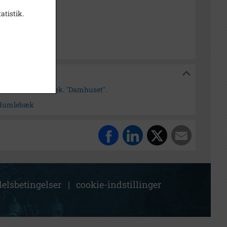
 cm.
atistik.
nsborg
Krogerup, Humlebæk. "Damhuset".
 Humlebæk
elsbetingelser
|
cookie-indstillinger