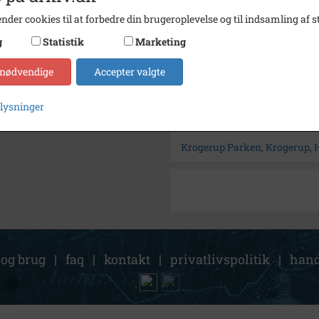
Størrelse
11½c15
nder cookies til at forbedre din brugeroplevelse og til indsamling af st
Arkiv
Frede
g
Statistik
Marketing
Kontakt arkivet
 nødvendige
Accepter valgte
Søg videre i Fredensborg
plysninger
Krogerupvej 17, matr. 1mq, 
Krogerup Parken, Krogerup,
 og brug
|
faq
|
kontakt
|
privatlivspolitik
|
hand