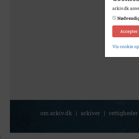
arkiv.dk anve
Nødvendi
Accepter
Vis cookie o
om arkiv.dk
|
arkiver
|
rettigheder
;