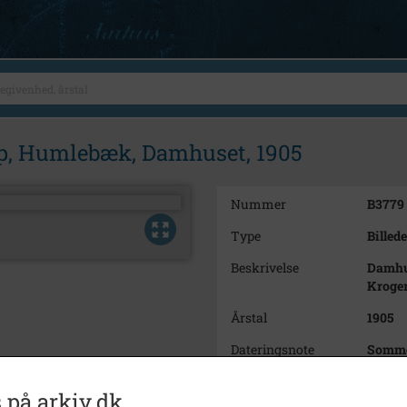
up, Humlebæk, Damhuset, 1905
Nummer
B3779
Type
Billede
Beskrivelse
Damhus
Kroger
Årstal
1905
Dateringsnote
Somme
Fotograf
Peter 
 på arkiv.dk