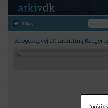
Tilbage
Krogerupvej 17, matr.1mq,Kroger
Cookies