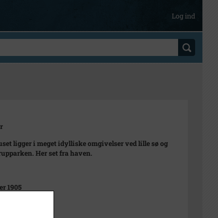
Log ind
r
et ligger i meget idylliske omgivelser ved lille sø og
upparken. Her set fra haven.
r 1905
Alstrup, eneret